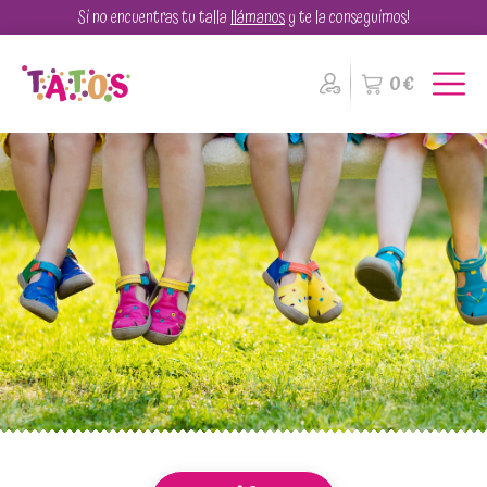
Pasar
Si no encuentras tu talla
llámanos
y te la conseguimos!
al
contenido
0€
principal