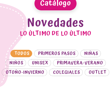
Catálogo
Novedades
LO ÚLTIMO DE LO ÚLTIMO
TODOS
PRIMEROS PASOS
NIÑAS
NIÑOS
UNISEX
PRIMAVERA-VERANO
OTOÑO-INVIERNO
COLEGIALES
OUTLET