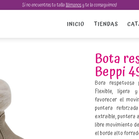
Pasar
Si no encuentras tu talla
llámanos
y te la conseguimos!
al
contenido
Navegación principal
INICIO
TIENDAS
CAT
principal
Bota re
Beppi 4
Bora respetuosa 
Flexible, ligera
favorecer el movi
puntera reforzada
extraible, puntera 
libre movimiento de
el borde alto forrad