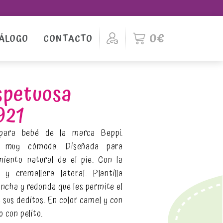
Menú de cuenta de usu
0€
ÁLOGO
CONTACTO
spetuosa
921
para bebé de la marca Beppi.
 y muy cómoda. Diseñada para
miento natural de el pie. Con la
 y cremallera lateral. Plantilla
ancha y redonda que les permite el
 sus deditos. En color camel y con
o con pelito.