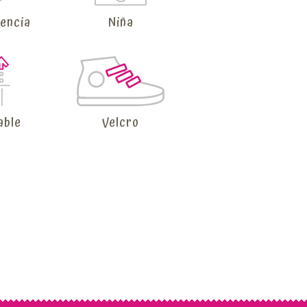
tencia
Niña
able
Velcro